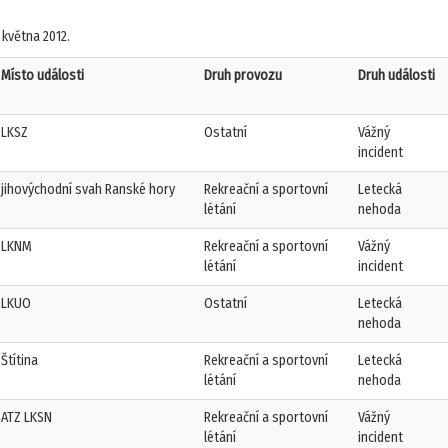
 května 2012.
Místo události
Druh provozu
Druh události
LKSZ
Ostatní
Vážný
incident
jihovýchodní svah Ranské hory
Rekreační a sportovní
Letecká
létání
nehoda
LKNM
Rekreační a sportovní
Vážný
létání
incident
LKUO
Ostatní
Letecká
nehoda
Štítina
Rekreační a sportovní
Letecká
létání
nehoda
ATZ LKSN
Rekreační a sportovní
Vážný
létání
incident