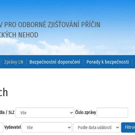
V PRO ODBORNÉ ZJIŠŤOVÁNÍ PŘÍČIN
CKÝCH NEHOD
Zprávy LN
Bezpečnostní doporučení
Porady k bezpečnosti
ch
dla / SLZ
Číslo zprávy
Vydavatel
Filtro