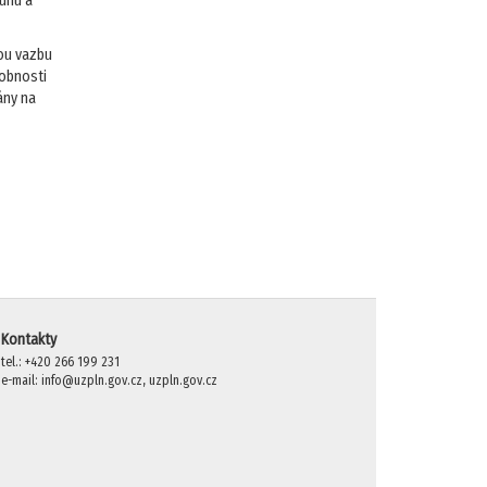
ruhu a
mou vazbu
robnosti
ány na
Kontakty
tel.: +420 266 199 231
e-mail: info@uzpln.gov.cz, uzpln.gov.cz