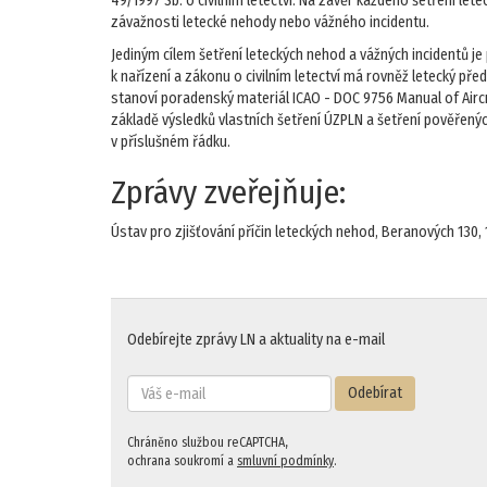
49/1997 Sb. o civilním letectví. Na závěr každého šetření le
závažnosti letecké nehody nebo vážného incidentu.
Jediným cílem šetření leteckých nehod a vážných incidentů j
k nařízení a zákonu o civilním letectví má rovněž letecký pře
stanoví poradenský materiál ICAO - DOC 9756 Manual of Aircra
základě výsledků vlastních šetření ÚZPLN a šetření pověřený
v příslušném řádku.
Zprávy zveřejňuje:
Ústav pro zjišťování příčin leteckých nehod, Beranových 130, 
Odebírejte zprávy LN a aktuality na e-mail
Odebírat
Chráněno službou reCAPTCHA,
ochrana soukromí a
smluvní podmínky
.