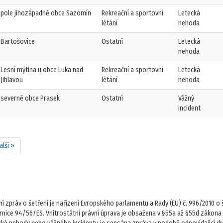
pole jihozápadně obce Sazomín
Rekreační a sportovní
Letecká
létání
nehoda
Bartošovice
Ostatní
Letecká
nehoda
Lesní mýtina u obce Luka nad
Rekreační a sportovní
Letecká
Jihlavou
létání
nehoda
severně obce Prasek
Ostatní
Vážný
incident
alší »
zpráv o šetření je nařízení Evropského parlamentu a Rady (EU) č. 996/2010 o 
měrnice 94/56/ES. Vnitrostátní právní úprava je obsažena v §55a až §55d zákona 