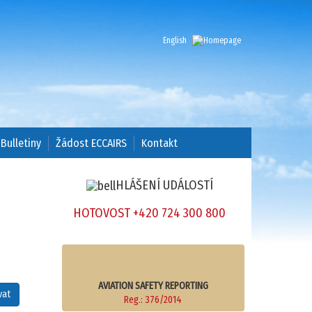
English
Bulletiny
Žádost ECCAIRS
Kontakt
HLÁŠENÍ UDÁLOSTÍ
HOTOVOST +420 724 300 800
AVIATION SAFETY REPORTING
vat
Reg.: 376/2014