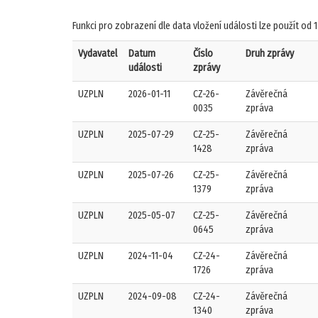
Funkci pro zobrazení dle data vložení události lze použít od 1
Vydavatel
Datum
Číslo
Druh zprávy
události
zprávy
UZPLN
2026-01-11
CZ-26-
Závěrečná
0035
zpráva
UZPLN
2025-07-29
CZ-25-
Závěrečná
1428
zpráva
UZPLN
2025-07-26
CZ-25-
Závěrečná
1379
zpráva
UZPLN
2025-05-07
CZ-25-
Závěrečná
0645
zpráva
UZPLN
2024-11-04
CZ-24-
Závěrečná
1726
zpráva
UZPLN
2024-09-08
CZ-24-
Závěrečná
1340
zpráva