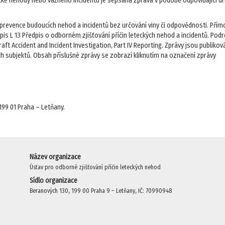
tecké nehody nebo vážného incidentu je sepsána zpráva v podobě odpovídající d
e prevence budoucích nehod a incidentů bez určování viny či odpovědnosti. Pří
dpis L 13 Předpis o odborném zjišťování příčin leteckých nehod a incidentů. Pod
ft Accident and Incident Investigation, Part IV Reporting. Zprávy jsou publikov
ch subjektů. Obsah příslušné zprávy se zobrazí kliknutím na označení zprávy
199 01 Praha – Letňany.
Název organizace
Ústav pro odborné zjišťování příčin leteckých nehod
Sídlo organizace
Beranových 130, 199 00 Praha 9 – Letňany, IČ: 70990948