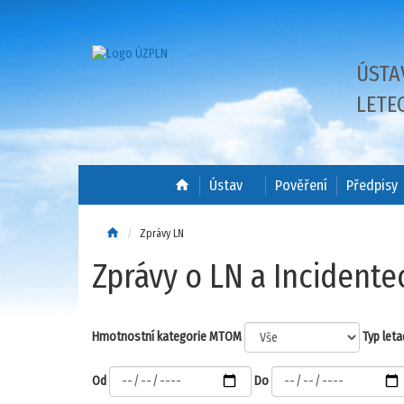
ÚSTA
LETE
home
Ústav
Pověření
Předpisy
home
Zprávy LN
Zprávy o LN a Incidente
Hmotnostní kategorie MTOM
Typ leta
Od
Do