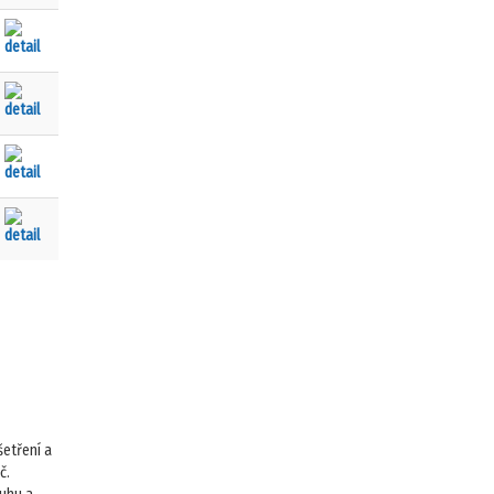
šetření a
č.