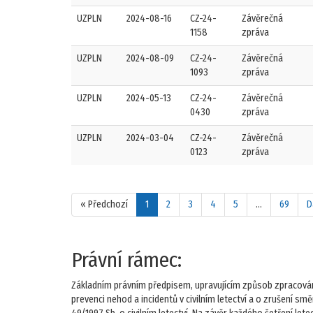
UZPLN
2024-08-16
CZ-24-
Závěrečná
1158
zpráva
UZPLN
2024-08-09
CZ-24-
Závěrečná
1093
zpráva
UZPLN
2024-05-13
CZ-24-
Závěrečná
0430
zpráva
UZPLN
2024-03-04
CZ-24-
Závěrečná
0123
zpráva
« Předchozí
1
2
3
4
5
…
69
D
Právní rámec:
Základním právním předpisem, upravujícím způsob zpracování 
prevenci nehod a incidentů v civilním letectví a o zrušení s