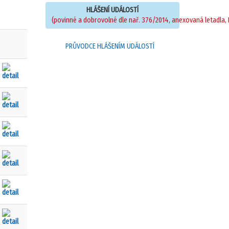
HLÁŠENÍ UDÁLOSTÍ
(povinné a dobrovolné dle nař. 376/2014, anexovaná letadla, 
PRŮVODCE HLÁŠENÍM UDÁLOSTÍ