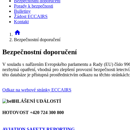
Bezpečnostní doporučení
Porady k bezpečnosti
Bulletiny
Žádost ECCAIRS
Kontakt
home
Bezpečnostní doporučení
Bezpečnostní doporučení
V souladu s nařízením Evropského parlamentu a Rady (EU) číslo 996/2
nezbytná opatření, vhodná pro zlepšení provozní bezpečnosti letec
této databáze je přístupná prostřednictvím odkazu na těchto stránkách:
Odkaz na webové stránky ECCAIRS
HLÁŠENÍ UDÁLOSTÍ
HOTOVOST +420 724 300 800
AVIATION SAFETY REPORTING