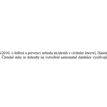
010, o šetření a prevenci nehoda incidentů v civilním letectví, článe
tví. Členské státy se dohodly na vytvoření samostatné databáze využí