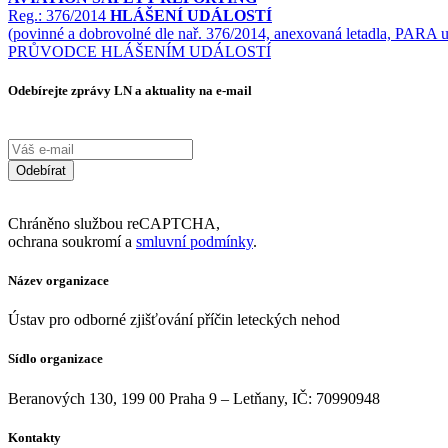
Reg.: 376/2014
HLÁŠENÍ UDÁLOSTÍ
(povinné a dobrovolné dle nař. 376/2014, anexovaná letadla, PARA u
PRŮVODCE HLÁŠENÍM UDÁLOSTÍ
Odebírejte zprávy LN a aktuality na e-mail
Odebírat
Chráněno službou reCAPTCHA,
ochrana soukromí a
smluvní podmínky
.
Název organizace
Ústav pro odborné zjišťování příčin leteckých nehod
Sídlo organizace
Beranových 130, 199 00 Praha 9 – Letňany, IČ: 70990948
Kontakty