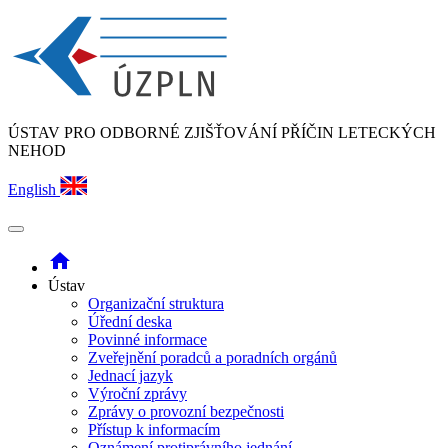
ÚSTAV PRO ODBORNÉ ZJIŠŤOVÁNÍ PŘÍČIN LETECKÝCH
NEHOD
English
home
Ústav
Organizační struktura
Úřední deska
Povinné informace
Zveřejnění poradců a poradních orgánů
Jednací jazyk
Výroční zprávy
Zprávy o provozní bezpečnosti
Přístup k informacím
Oznámení protiprávního jednání