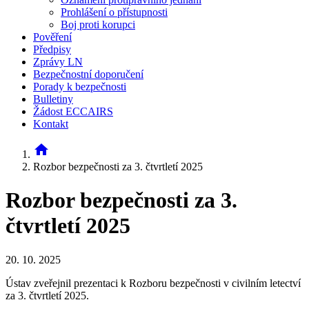
Prohlášení o přístupnosti
Boj proti korupci
Pověření
Předpisy
Zprávy LN
Bezpečnostní doporučení
Porady k bezpečnosti
Bulletiny
Žádost ECCAIRS
Kontakt
home
Rozbor bezpečnosti za 3. čtvrtletí 2025
Rozbor bezpečnosti za 3.
čtvrtletí 2025
20. 10. 2025
Ústav zveřejnil prezentaci k Rozboru bezpečnosti v civilním letectví
za 3. čtvrtletí 2025.