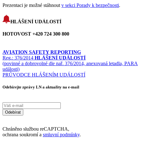
Prezentaci je možné stáhnout
v sekci Porady k bezpečnosti
.
HLÁŠENÍ UDÁLOSTÍ
HOTOVOST +420 724 300 800
AVIATION SAFETY REPORTING
Reg.: 376/2014
HLÁŠENÍ UDÁLOSTÍ
(povinné a dobrovolné dle nař. 376/2014, anexovaná letadla, PARA
události)
PRŮVODCE HLÁŠENÍM UDÁLOSTÍ
Odebírejte zprávy LN a aktuality na e-mail
Odebírat
Chráněno službou reCAPTCHA,
ochrana soukromí a
smluvní podmínky
.