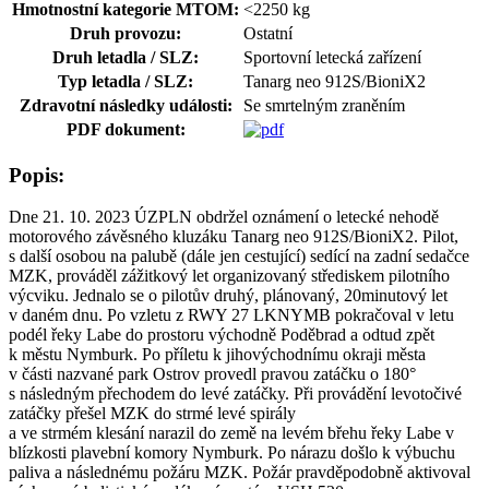
Hmotnostní kategorie MTOM:
<2250 kg
Druh provozu:
Ostatní
Druh letadla / SLZ:
Sportovní letecká zařízení
Typ letadla / SLZ:
Tanarg neo 912S/BioniX2
Zdravotní následky události:
Se smrtelným zraněním
PDF dokument:
Popis:
Dne 21. 10. 2023 ÚZPLN obdržel oznámení o letecké nehodě
motorového závěsného kluzáku
Tanarg neo 912S/BioniX
2
.
Pilot,
s další osobou na palubě (dále jen cestující) sedící na zadní sedačce
MZK, prováděl zážitkový let organizovaný střediskem pilotního
výcviku. Jednalo se o pilotův druhý, plánovaný, 20minutový let
v daném dnu. Po vzletu z RWY 27 LKNYMB pokračoval v letu
podél řeky Labe do prostoru východně Poděbrad a odtud zpět
k městu Nymburk. Po příletu k jihovýchodnímu okraji města
v části nazvané park Ostrov provedl pravou zatáčku o 180°
s následným přechodem do levé zatáčky.
Při provádění levotočivé
zatáčky přešel MZK do strmé levé spirály
a
ve strmém klesání narazil do země na levém břehu řeky Labe v
blízkosti plavební komory Nymburk. Po nárazu došlo k výbuchu
paliva a následnému požáru MZK. Požár pravděpodobně aktivoval