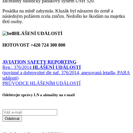
záchranný balistický padákový systém USH 520.
Posádka na místě zahynula. Kluzák byl nárazem do země a
následným požárem zcela zničen. Nedošlo ke škodám na majetku
třetí osoby.
HLÁŠENÍ UDÁLOSTÍ
HOTOVOST +420 724 300 800
AVIATION SAFETY REPORTING
Reg.: 376/2014
HLÁŠENÍ UDÁLOSTÍ
(povinné a dobrovolné dle nař. 376/2014, anexovaná letadla, PARA
události)
PRŮVODCE HLÁŠENÍM UDÁLOSTÍ
Odebírejte zprávy LN a aktuality na e-mail
Odebírat