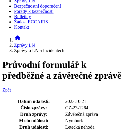
Zprávy LN
Bezpečnostní doporučení
Porady k bezpečnosti
Bulletiny
Žádost ECCAIRS
Kontakt
home
Zprávy LN
Zprávy o LN a Incidentech
Průvodní formulář k
předběžné a závěrečné zprávě
Zpět
Datum události:
2023.10.21
Číslo zprávy:
CZ-23-1264
Druh zprávy:
Závěrečná zpráva
Místo události:
Nymburk
Druh události:
Letecká nehoda