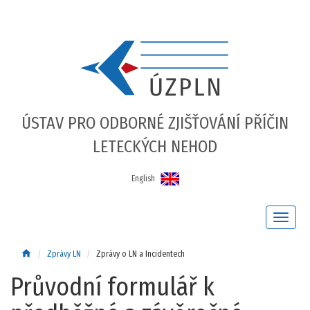
ÚSTAV PRO ODBORNÉ ZJIŠŤOVÁNÍ PŘÍČIN
LETECKÝCH NEHOD
English
home
Zprávy LN
Zprávy o LN a Incidentech
Průvodní formulář k