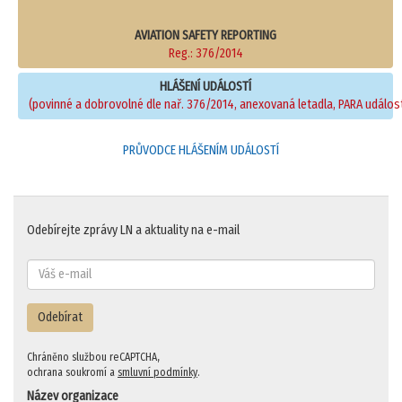
AVIATION SAFETY REPORTING
Reg.: 376/2014
HLÁŠENÍ UDÁLOSTÍ
(povinné a dobrovolné dle nař. 376/2014, anexovaná letadla, PARA událost
PRŮVODCE HLÁŠENÍM UDÁLOSTÍ
Odebírejte zprávy LN a aktuality na e-mail
Odebírat
Chráněno službou reCAPTCHA,
ochrana soukromí a
smluvní podmínky
.
Název organizace