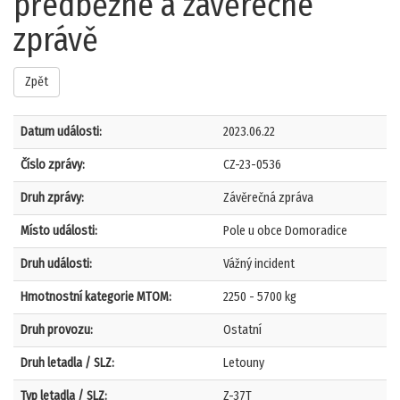
předběžné a závěrečné
zprávě
Zpět
Datum události:
2023.06.22
Číslo zprávy:
CZ-23-0536
Druh zprávy:
Závěrečná zpráva
Místo události:
Pole u obce Domoradice
Druh události:
Vážný incident
Hmotnostní kategorie MTOM:
2250 - 5700 kg
Druh provozu:
Ostatní
Druh letadla / SLZ:
Letouny
Typ letadla / SLZ:
Z-37T