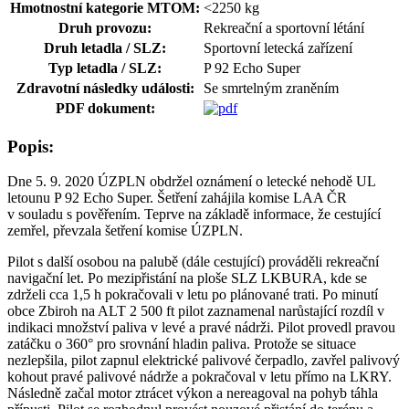
Hmotnostní kategorie MTOM:
<2250 kg
Druh provozu:
Rekreační a sportovní létání
Druh letadla / SLZ:
Sportovní letecká zařízení
Typ letadla / SLZ:
P 92 Echo Super
Zdravotní následky události:
Se smrtelným zraněním
PDF dokument:
Popis:
Dne 5. 9. 2020 ÚZPLN obdržel oznámení o letecké nehodě UL
letounu P 92 Echo Super. Šetření zahájila komise LAA ČR
v souladu s pověřením. Teprve na základě informace, že cestující
zemřel, převzala šetření komise ÚZPLN.
Pilot s další osobou na palubě (dále cestující) prováděli rekreační
navigační let. Po mezipřistání na ploše SLZ LKBURA, kde se
zdrželi cca 1,5 h pokračovali v letu po plánované trati. Po minutí
obce Zbiroh na ALT 2 500 ft pilot zaznamenal narůstající rozdíl v
indikaci množství paliva v levé a pravé nádrži. Pilot provedl pravou
zatáčku o 360° pro srovnání hladin paliva. Protože se situace
nezlepšila, pilot zapnul elektrické palivové čerpadlo, zavřel palivový
kohout pravé palivové nádrže a pokračoval v letu přímo na LKRY.
Následně začal motor ztrácet výkon a nereagoval na pohyb táhla