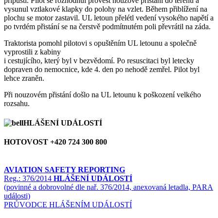
přípusti. Pilot se rozhodnul provést nouzové přistání do terénu a
vysunul vztlakové klapky do polohy na vzlet. Během přiblížení na
plochu se motor zastavil. UL letoun přelétl vedení vysokého napětí a
po tvrdém přistání se na čerstvě podmítnutém poli převrátil na záda.
Traktorista pomohl pilotovi s opuštěním UL letounu a společně
vyprostili z kabiny
i cestujícího, který byl v bezvědomí. Po resuscitaci byl letecky
dopraven do nemocnice, kde 4. den po nehodě zemřel. Pilot byl
lehce zraněn.
Při nouzovém přistání došlo na UL letounu k poškození velkého
rozsahu.
HLÁŠENÍ UDÁLOSTÍ
HOTOVOST +420 724 300 800
AVIATION SAFETY REPORTING
Reg.: 376/2014
HLÁŠENÍ UDÁLOSTÍ
(povinné a dobrovolné dle nař. 376/2014, anexovaná letadla, PARA
události)
PRŮVODCE HLÁŠENÍM UDÁLOSTÍ