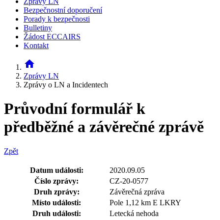
Zprávy LN
Bezpečnostní doporučení
Porady k bezpečnosti
Bulletiny
Žádost ECCAIRS
Kontakt
home
Zprávy LN
Zprávy o LN a Incidentech
Průvodní formulář k
předběžné a závěrečné zprávě
Zpět
Datum události:
2020.09.05
Číslo zprávy:
CZ-20-0577
Druh zprávy:
Závěrečná zpráva
Místo události:
Pole 1,12 km E LKRY
Druh události:
Letecká nehoda