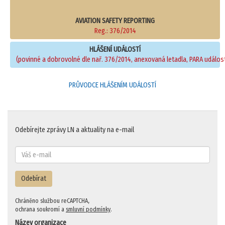
AVIATION SAFETY REPORTING
Reg.: 376/2014
HLÁŠENÍ UDÁLOSTÍ
(povinné a dobrovolné dle nař. 376/2014, anexovaná letadla, PARA událost
PRŮVODCE HLÁŠENÍM UDÁLOSTÍ
Odebírejte zprávy LN a aktuality na e-mail
Odebírat
Chráněno službou reCAPTCHA,
ochrana soukromí a
smluvní podmínky
.
Název organizace