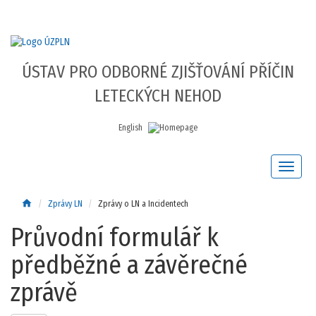
ÚSTAV PRO ODBORNÉ ZJIŠŤOVÁNÍ PŘÍČIN
LETECKÝCH NEHOD
English
home
Zprávy LN
Zprávy o LN a Incidentech
Průvodní formulář k
předběžné a závěrečné
zprávě