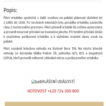
Popis:
Pilot vrtulníku společně s další osobou na palubě plánoval služební let
z LKRO do LKSK. Po šestnácti minutách letu posádka vrtulníku zaslechla
ránu z motorového prostoru. Pilot převedl vrtulník do režimu autorotace
a provedl nouzové přistání na travnatou plochu. Při tvrdém přistání došlo
k značnému poškození vrtulníku a k vážnému zranění obou osob na
palubě.
Pilot oznámil leteckou nehodu na tísňové lince 158. Na místo letecké
nehody se dostavila hlídka Policie ČR, jednotka HZS, RZS a inspektoři
ÚZPLN, kteří provedli odborné ohledání místa a poškozeného vrtulníku.
HLÁŠENÍ UDÁLOSTÍ
HOTOVOST +420 724 300 800