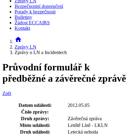
Zprávy LN
Bezpečnostní doporučení
Porady k bezpečnosti
Bulletiny
Žádost ECCAIRS
Kontakt
home
Zprávy LN
Zprávy o LN a Incidentech
Průvodní formulář k
předběžné a závěrečné zprávě
Zpět
Datum události:
2012.05.05
Číslo zprávy:
Druh zprávy:
Závěrečná zpráva
Místo události:
Letiště Líně - LKLN
Druh události:
Letecká nehoda