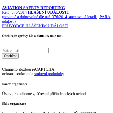
AVIATION SAFETY REPORTING
Reg.: 376/2014
HLÁŠENÍ UDÁLOSTÍ
(povinné a dobrovolné dle nař. 376/2014, anexovaná letadla, PARA
události)
PRŮVODCE HLÁŠENÍM UDÁLOSTÍ
Odebírejte zprávy LN a aktuality na e-mail
Odebírat
Chráněno službou reCAPTCHA,
ochrana soukromí a
smluvní podmínky
.
Název organizace
Ústav pro odborné zjišťování příčin leteckých nehod
Sídlo organizace