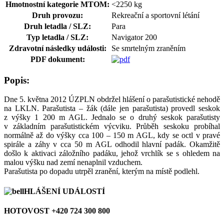
Hmotnostní kategorie MTOM:
<2250 kg
Druh provozu:
Rekreační a sportovní létání
Druh letadla / SLZ:
Para
Typ letadla / SLZ:
Navigator 200
Zdravotní následky události:
Se smrtelným zraněním
PDF dokument:
Popis:
Dne 5. května 2012 ÚZPLN obdržel hlášení o parašutistické nehodě
na LKLN. Parašutista – žák (dále jen parašutista) provedl seskok
z výšky 1 200 m AGL. Jednalo se o druhý seskok parašutisty
v základním parašutistickém výcviku. Průběh seskoku probíhal
normálně až do výšky cca 100 – 150 m AGL, kdy se octl v pravé
spirále a záhy v cca 50 m AGL odhodil hlavní padák. Okamžitě
došlo k aktivaci záložního padáku, jehož vrchlík se s ohledem na
malou výšku nad zemí nenaplnil vzduchem.
Parašutista po dopadu utrpěl zranění, kterým na místě podlehl.
HLÁŠENÍ UDÁLOSTÍ
HOTOVOST +420 724 300 800