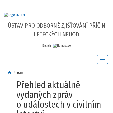
ÚSTAV PRO ODBORNÉ ZJIŠŤOVÁNÍ PŘÍČIN
LETECKÝCH NEHOD
English
home
Úvod
Přehled aktuálně
vydaných zpráv
o událostech v civilním