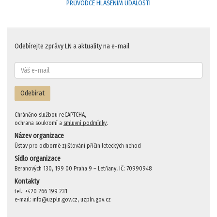
PRŮVODCE HLÁŠENÍM UDÁLOSTÍ
Odebírejte zprávy LN a aktuality na e-mail
Odebírat
Chráněno službou reCAPTCHA,
ochrana soukromí a
smluvní podmínky
.
Název organizace
Ústav pro odborné zjišťování příčin leteckých nehod
Sídlo organizace
Beranových 130, 199 00 Praha 9 – Letňany, IČ: 70990948
Kontakty
tel.: +420 266 199 231
e-mail: info@uzpln.gov.cz, uzpln.gov.cz