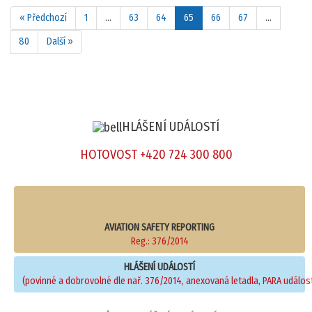
« Předchozí
1
…
63
64
65
66
67
…
80
Další »
HLÁŠENÍ UDÁLOSTÍ
HOTOVOST +420 724 300 800
AVIATION SAFETY REPORTING
Reg.: 376/2014
HLÁŠENÍ UDÁLOSTÍ
(povinné a dobrovolné dle nař. 376/2014, anexovaná letadla, PARA událost