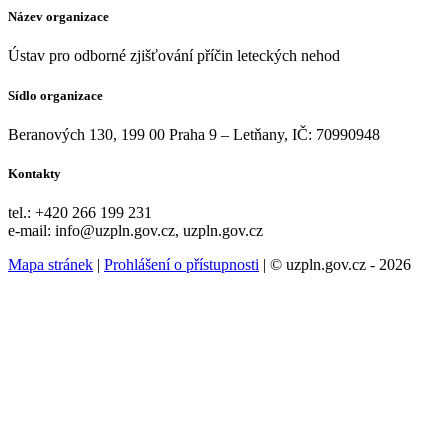
Název organizace
Ústav pro odborné zjišťování příčin leteckých nehod
Sídlo organizace
Beranových 130, 199 00 Praha 9 – Letňany, IČ: 70990948
Kontakty
tel.: +420 266 199 231
e-mail: info@uzpln.gov.cz, uzpln.gov.cz
Mapa stránek
|
Prohlášení o přístupnosti
| © uzpln.gov.cz - 2026