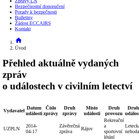
Zprávy LN
Bezpečnostní doporučení
Porady k bezpečnosti
Bulletiny
Žádost ECCAIRS
Kontakt
home
Úvod
Přehled aktuálně vydaných
zpráv
o událostech v civilním letectví
Datum
Číslo
Druh
Místo
Druh
Druh
Vydavatel
události
zprávy
zprávy
události
provozu
událos
Rekreační
2014-
Závěrečná
a
Leteck
UZPLN
Rájov
04-17
zpráva
sportovní
nehod
létání