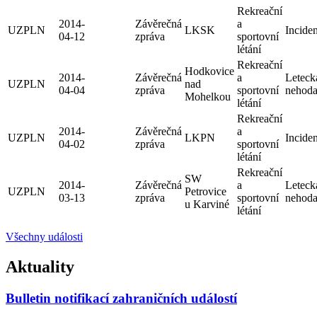
Rekreační
2014-
Závěrečná
a
UZPLN
LKSK
Inciden
04-12
zpráva
sportovní
létání
Rekreační
Hodkovice
2014-
Závěrečná
a
Leteck
UZPLN
nad
04-04
zpráva
sportovní
nehod
Mohelkou
létání
Rekreační
2014-
Závěrečná
a
UZPLN
LKPN
Inciden
04-02
zpráva
sportovní
létání
Rekreační
SW
2014-
Závěrečná
a
Leteck
UZPLN
Petrovice
03-13
zpráva
sportovní
nehod
u Karviné
létání
Všechny události
Aktuality
Bulletin notifikací zahraničních událostí